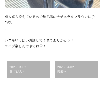
.
成人式も控えているので地毛風のナチュラルブラウンに(^
^)♡.
.
.
いつもいっぱいお話してくれてありがとう！.
ライブ楽しんできてね♡！.
2025/04/02
2025/04/02
春♡ぴんく
美髪へ